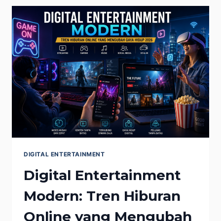
DIGITAL ENTERTAINMENT
Digital Entertainment
Modern: Tren Hiburan
Online yang Mengubah