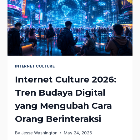
INTERNET CULTURE
Internet Culture 2026:
Tren Budaya Digital
yang Mengubah Cara
Orang Berinteraksi
By
Jesse Washington
May 24, 2026