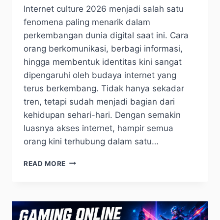
Internet culture 2026 menjadi salah satu
fenomena paling menarik dalam
perkembangan dunia digital saat ini. Cara
orang berkomunikasi, berbagi informasi,
hingga membentuk identitas kini sangat
dipengaruhi oleh budaya internet yang
terus berkembang. Tidak hanya sekadar
tren, tetapi sudah menjadi bagian dari
kehidupan sehari-hari. Dengan semakin
luasnya akses internet, hampir semua
orang kini terhubung dalam satu…
READ MORE