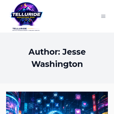
Author: Jesse
Washington