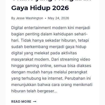
Gaya Hidup 2026
By
Jesse Washington
May 24, 2026
Digital entertainment modern kini menjadi
bagian penting dalam kehidupan sehari-
hari. Tidak hanya sekadar hiburan, tetapi
sudah berkembang menjadi gaya hidup
digital yang melekat pada aktivitas
masyarakat modern. Dari streaming video
hingga gaming online, semua bisa diakses
dengan mudah hanya melalui perangkat
yang terhubung ke internet. Perubahan ini
menunjukkan bahwa cara orang menikmati
hiburan telah bergeser…
READ MORE