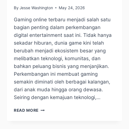
By
Jesse Washington
May 24, 2026
Gaming online terbaru menjadi salah satu
bagian penting dalam perkembangan
digital entertainment saat ini. Tidak hanya
sekadar hiburan, dunia game kini telah
berubah menjadi ekosistem besar yang
melibatkan teknologi, komunitas, dan
bahkan peluang bisnis yang menjanjikan.
Perkembangan ini membuat gaming
semakin diminati oleh berbagai kalangan,
dari anak muda hingga orang dewasa.
Seiring dengan kemajuan teknologi,…
READ MORE